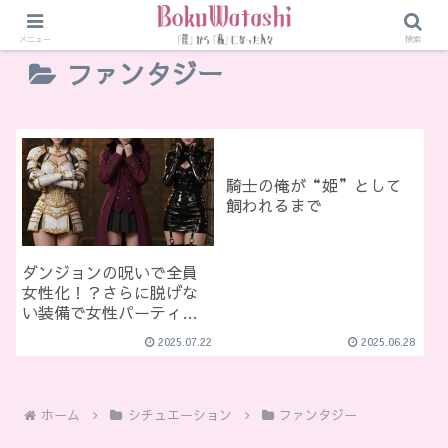
メニュー
検索
ファンタジー
騎士の俺が“姫”として
飼われるまで
ダンジョンの呪いで全員
女性化！？さらに脱げな
い装備で女性パーティ生
活
2025.07.22
2025.06.28
ホーム
シチュエーション
ファンタジー