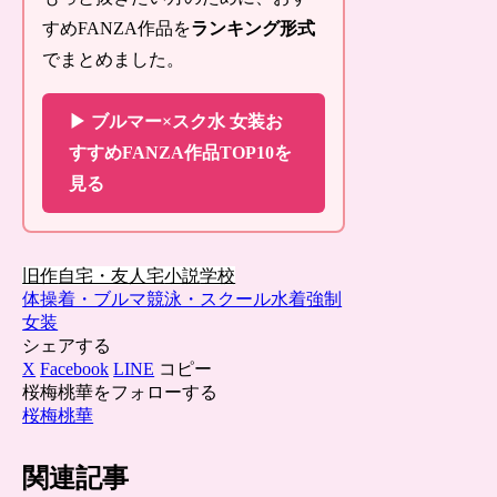
すめFANZA作品を
ランキング形式
でまとめました。
▶ ブルマー×スク水 女装お
すすめFANZA作品TOP10を
見る
旧作
自宅・友人宅
小説
学校
体操着・ブルマ
競泳・スクール水着
強制
女装
シェアする
X
Facebook
LINE
コピー
桜梅桃華をフォローする
桜梅桃華
関連記事