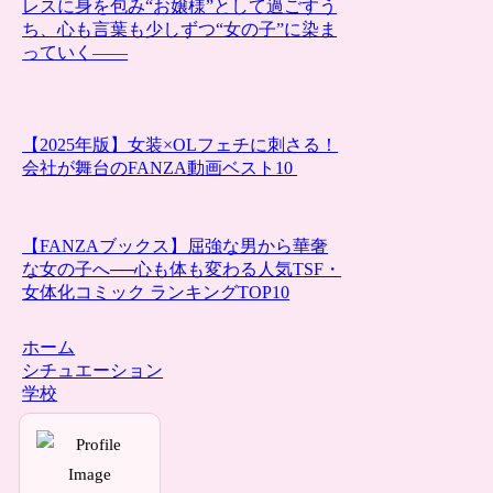
レスに身を包み“お嬢様”として過ごすう
ち、心も言葉も少しずつ“女の子”に染ま
っていく――
【2025年版】女装×OLフェチに刺さる！
会社が舞台のFANZA動画ベスト10
【FANZAブックス】屈強な男から華奢
な女の子へ──心も体も変わる人気TSF・
女体化コミック ランキングTOP10
ホーム
シチュエーション
学校