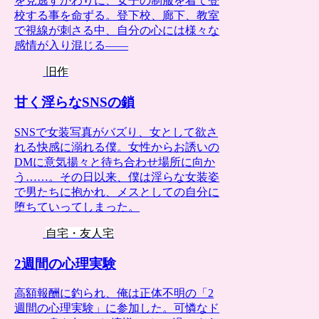
を見逃すかわりに、女子の制服を着て登
校する事を命ずる。登下校、廊下、教室
で視線が刺さる中、自分の心には様々な
感情が入り混じる――
旧作
甘く淫らなSNSの鎖
SNSで女装写真がバズり、女として欲さ
れる快感に溺れる僕。女性からお誘いの
DMに意気揚々と待ち合わせ場所に向か
う……。その日以来、僕は淫らな女装姿
で男たちに抱かれ、メスとしての自分に
堕ちていってしまった。
自宅・友人宅
2週間の心理実験
高額報酬に釣られ、俺は正体不明の「2
週間の心理実験」に参加した。可憐なド