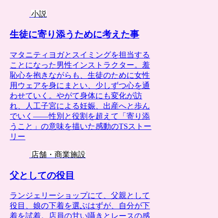
小説
生徒に寄り添うために考えた事
マタニティヨガとスイミングを担当する
ことになった男性インストラクター。羞
恥心を抱きながらも、生徒のために女性
用ウェアを身にまとい、少しずつ心を通
わせていく。やがて身体にも変化が訪
れ、人工子宮による妊娠、出産へと歩ん
でいく――性別と役割を超えて「寄り添
うこと」の意味を描いた感動のTSストー
リー
店舗・商業施設
父としての役目
ランジェリーショップにて、父親として
役目、娘の下着を選ぶはずが、自分が下
着を試着。店員の甘い囁きとレースの感