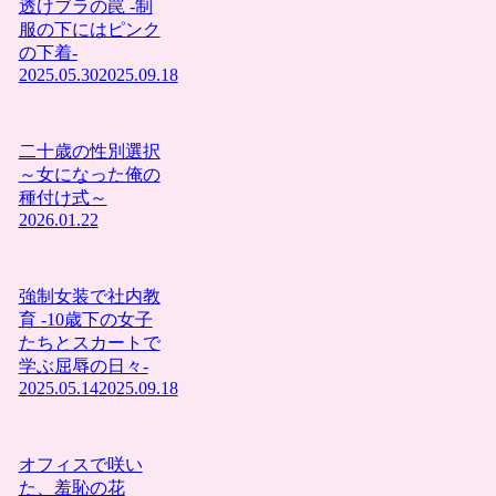
透けブラの罠 -制
服の下にはピンク
の下着-
2025.05.30
2025.09.18
二十歳の性別選択
～女になった俺の
種付け式～
2026.01.22
強制女装で社内教
育 -10歳下の女子
たちとスカートで
学ぶ屈辱の日々-
2025.05.14
2025.09.18
オフィスで咲い
た、羞恥の花