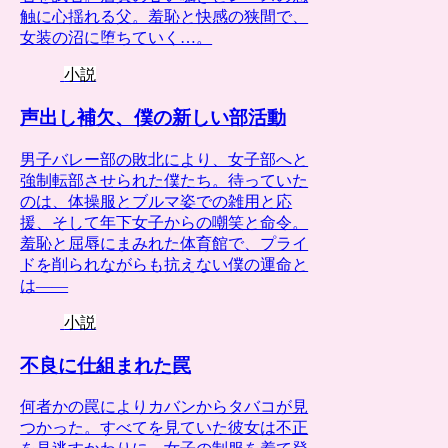
触に心揺れる父。羞恥と快感の狭間で、
女装の沼に堕ちていく…。
小説
声出し補欠、僕の新しい部活動
男子バレー部の敗北により、女子部へと
強制転部させられた僕たち。待っていた
のは、体操服とブルマ姿での雑用と応
援、そして年下女子からの嘲笑と命令。
羞恥と屈辱にまみれた体育館で、プライ
ドを削られながらも抗えない僕の運命と
は――
小説
不良に仕組まれた罠
何者かの罠によりカバンからタバコが見
つかった。すべてを見ていた彼女は不正