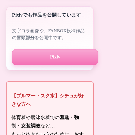
Pixivでも作品を公開しています
文字コラ画像や、FANBOX投稿作品
の
冒頭部分
を公開中です。
Pixiv
【ブルマー・スク水】シチュが好
きな方へ
体育着や競泳水着での
羞恥・強
制・女装調教
など…
もっと抜きたい方のために、おす