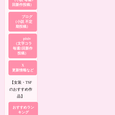
回新作投稿）
ブログ
（小説 不定
期投稿）
pixiv
（文字コラ
毎週1回新作
投稿）
X
更新情報など
【女装・TSF
のおすすめ作
品】
おすすめラン
キング