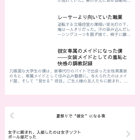
が流れていた。弟の手元にある答案用紙
には、赤いペンで「69」と書かれてい
る。私は必死にフォローをする。「ま…
まあ、平均点40点だし、頑張った方だ
レーサーより向いていた職業
と思うよ」自分でも無理が...
逆転する立場控室の薄暗い蛍光灯の下、
俺は一人きりだった。汗の染み込んだレ
ーシングスーツを脱ぎ捨て、椅子に腰を
下ろす。そこで目に入ったのは、隅のラ
ックに無造作にかけられたレースクイー
ンの衣装だった。伸縮性のあるボディス
彼女専属のメイドになった僕
ーツは、ポリエステル特有...
――女装メイドとしての羞恥と
快感の調教記録
几帳面な大学生の僕は、家事代行のバイトで出会った女性実業家
のもと、専属メイドとして住み込み勤務に。与えられたのはメイ
ド服、そして“見せる”役目。ご主人様の友人たちに囲まれ、恥
じらいと快感の狭間で揺れる――官能的女装メイドストーリー
夏祭りで“彼女”になる夜
女子に囲まれ、入部したのは女子ソフト
ボール部だった