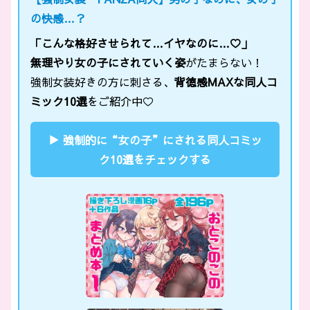
の快感…？
「こんな格好させられて…イヤなのに…♡」
無理やり女の子にされていく姿
がたまらない！
強制女装好きの方に刺さる、
背徳感MAXな同人コ
ミック10選
をご紹介中♡
▶ 強制的に“女の子”にされる同人コミッ
ク10選をチェックする