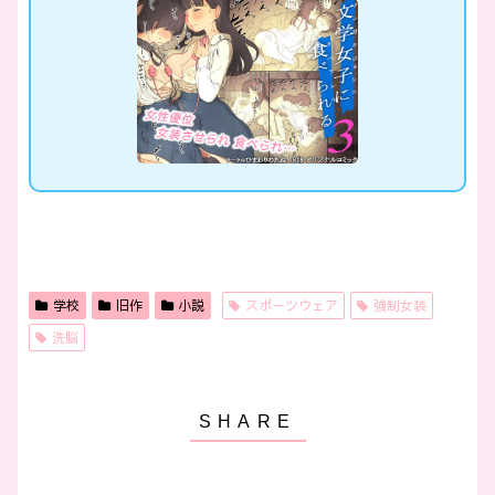
学校
旧作
小説
スポーツウェア
強制女装
洗脳