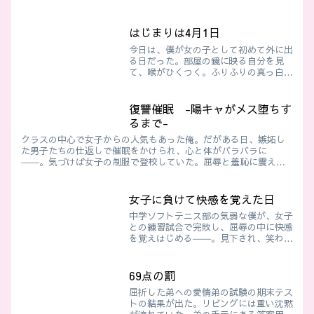
はじまりは4月1日
今日は、僕が女の子として初めて外に出
る日だった。部屋の鏡に映る自分を見
て、喉がひくつく。ふりふりの真っ白な
ロリータワンピース。レースとリボンだ
らけの、甘ったるい服。ふわふわのパニ
エが膨らんだスカートの中、タイツを履
復讐催眠 -陽キャがメス堕ちす
いた細い脚が恥ずかしそうに...
るまで-
クラスの中心で女子からの人気もあった俺。だがある日、嫉妬し
た男子たちの仕返しで催眠をかけられ、心と体がバラバラに
――。気づけば女子の制服で登校していた。屈辱と羞恥に震える
中、クラス中の視線が突き刺さる。すべては始まりにすぎなかっ
た。
女子に負けて快感を覚えた日
中学ソフトテニス部の気弱な僕が、女子
との練習試合で完敗し、屈辱の中に快感
を覚えはじめる――。見下され、笑わ
れ、負けるたびに目覚めていくM性。そ
して、次第に「女子としてコートに立ち
たい」という願望までもが芽生えてい
69点の罰
く…。羞恥と興奮が交差する、女装×M
屈折した弟への愛情弟の試験の期末テス
男ジャンルの物語
トの結果が出た。リビングには重い沈黙