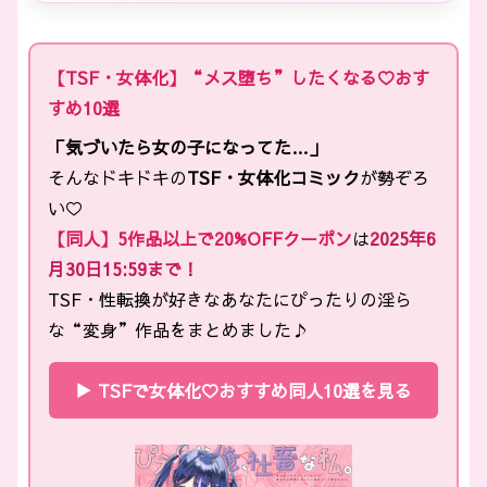
【TSF・女体化】“メス堕ち”したくなる♡おす
すめ10選
「気づいたら女の子になってた…」
そんなドキドキの
TSF・女体化コミック
が勢ぞろ
い♡
【同人】5作品以上で20%OFFクーポン
は
2025年6
月30日15:59まで！
TSF・性転換が好きなあなたにぴったりの淫ら
な“変身”作品をまとめました♪
▶ TSFで女体化♡おすすめ同人10選を見る