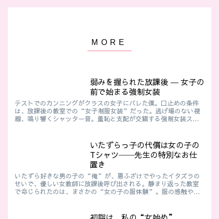
弱みを握られた放課後 ― 女子の
前で始まる強制女装
テストでのカンニングがクラスの女子にバレた僕。口止めの条件
は、放課後の教室での“女子制服女装”だった。逃げ場のない視
線、鳴り響くシャッター音。羞恥と支配が交錯する強制女装スト
ーリー。
いたずらっ子の代償は女の子の
Tシャツ──先生の特別なお仕
置き
いたずら好きな男の子の“俺”が、悪ふざけでやったイタズラの
せいで、優しい女教師に放課後呼び出される。静まり返った教室
で命じられたのは、まさかの“女の子の服体験”。服の感触や香
りに包まれ、次第に羞恥と戸惑いに揺れる心…。強制女装×教育的
指導の背徳感たっぷりの物語
初詣は、私の“女始め”