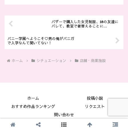
わせていく。やがて身体にも変化が訪
れ、人工子宮による妊娠、出産へと歩ん
でいく――性別と役割を超えて「寄り添
うこと」の意味を描いた感動のTSスト
ーリー
バザーで購入した女児制服、妹の友達に
バレて、教室で着替えることに…
バニー学園へようこそ♡男の俺がバニガ
で入学なんて聞いてない！
ホーム
シチュエーション
店舗・商業施設
ホーム
投稿小説
おすすめ作品ランキング
リクエスト
問い合わせ
© 2026 Bokuwatashi All Rights Reserved.