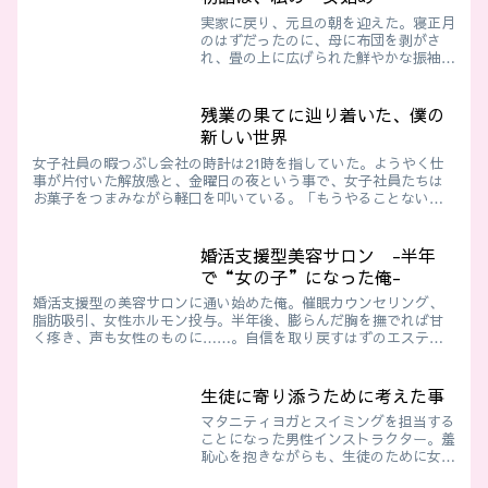
実家に戻り、元旦の朝を迎えた。寝正月
のはずだったのに、母に布団を剥がさ
れ、畳の上に広げられた鮮やかな振袖を
見て言葉を失う。「初詣は女の子で行く
のが当然」と告げられ、近所や親戚の視
線を盾に拒否を許されない。シルクの下
残業の果てに辿り着いた、僕の
着を履かされ、長襦袢を羽織り、帯で腰
新しい世界
を締め上げられ、化粧を施される。鏡に
映る自分は、もう完全に女の子だった
女子社員の暇つぶし会社の時計は21時を指していた。ようやく仕
事が片付いた解放感と、金曜日の夜という事で、女子社員たちは
お菓子をつまみながら軽口を叩いている。「もうやることない
し、暇つぶししよっか」悪戯っぽい声が飛ぶ。その時、彼女たち
の視線が...
婚活支援型美容サロン -半年
で“女の子”になった俺-
婚活支援型の美容サロンに通い始めた俺。催眠カウンセリング、
脂肪吸引、女性ホルモン投与。半年後、膨らんだ胸を撫でれば甘
く疼き、声も女性のものに……。自信を取り戻すはずのエステ
で、俺は“完全に女”へと生まれ変わり、鏡の中には“理想の花
嫁”がいた。
生徒に寄り添うために考えた事
マタニティヨガとスイミングを担当する
ことになった男性インストラクター。羞
恥心を抱きながらも、生徒のために女性
用ウェアを身にまとい、少しずつ心を通