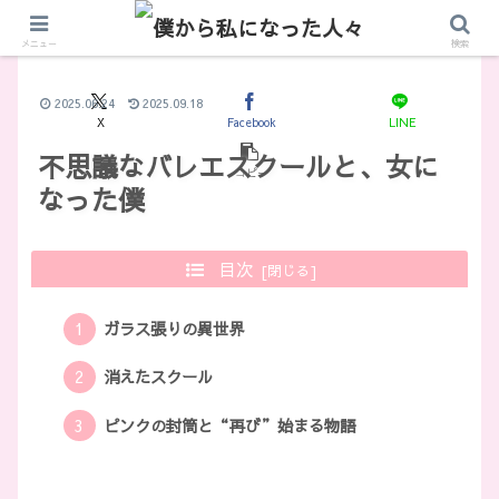
メニュー
検索
2025.06.24
2025.09.18
X
Facebook
LINE
不思議なバレエスクールと、女に
コピー
なった僕
目次
ガラス張りの異世界
消えたスクール
ピンクの封筒と“再び”始まる物語