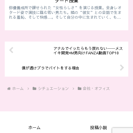
タード授業
俳優養成所で課せられた“女性らしさ”を演じる授業。全身レオ
タード姿で演技に臨む若い男たち。隣の“彼女”との会話で生ま
れる羞恥、そして快感…。そして自分の中に生まれていく、もう
一人の”私”の物語
アナルでイッたらもう戻れない──メス
イキ開発×M男向けFANZA動画TOP10
僕が透けブラでバイトをする理由
ホーム
シチュエーション
会社・オフィス
ホーム
投稿小説