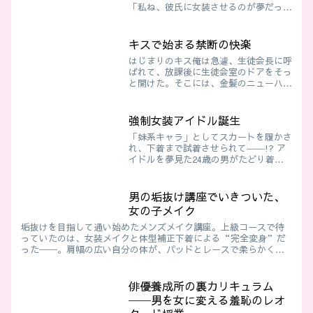
「私ね、彼氏に女装させるのが夢だった
の」強制女装をさせられて、言葉責めを
受け、新しい扉が開いてしまう――
キスで始まる禁断の快楽
はじまりのキス俺は急遽、生徒会長に呼
ばれて、放課後に生徒会室のドアをそっ
と開けた。そこには、金髪のニューハー
フ生徒会長が待っていた。うちの生徒会
長は近年のジェンダーレスと多様性の風
潮を上手く利用して、生徒の支持を集
強制女装アイドル誕生
め、その座を射止めた。美し...
「妹系キャラ」としてスカートを履かさ
れ、下着まで試着させられて――!? ア
イドルを夢見た24歳の男がたどり着い
たのは、女の子だけの養成所。断れず
に“可愛い妹”としてデビュー準備を
進められる、強制女装レッスンの幕開
男の垢抜け講座でいきついた、
け。
女の子メイク
垢抜けを目指して通い始めたメンズメイク講座。上級コースで待
っていたのは、女装メイクと体型補正下着による“完全変身”だ
った──。肩幅の広い自分の体が、パッドとレースで柔らかく変
わっていく感触に、心まで揺らいでいく。鏡の中の“彼女”に惹
かれていく俺の、禁断の初体験ストーリー。
俳優養成所の裏カリキュラム
──男を女に変える羞恥のレオ