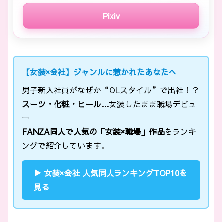
Pixiv
【女装×会社】ジャンルに惹かれたあなたへ
男子新入社員がなぜか“OLスタイル”で出社！？
スーツ・化粧・ヒール…
女装したまま職場デビュ
ー──
FANZA同人で人気の
「女装×職場」
作品
をランキ
ングで紹介しています。
▶ 女装×会社 人気同人ランキングTOP10を
見る