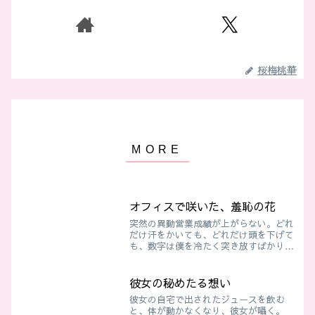
桜梅桃華
オフィスで咲いた、羞恥の花
突然の異動営業成績が上がらない。どれ
だけ汗をかいても、どれだけ頭を下げて
も、数字は僕を冷たく突き放すばかり
だ。そんなある日、上司に呼ばれてこう
切り出された。「君、一度他部署で経験
を積んだほうがいいんじゃないか？」僕
彼女の秘めたる想い
は教育も兼ねて人事部に異動...
彼女の自宅で出されたジュースを飲む
と、体が動かなくなり、彼女が囁く。