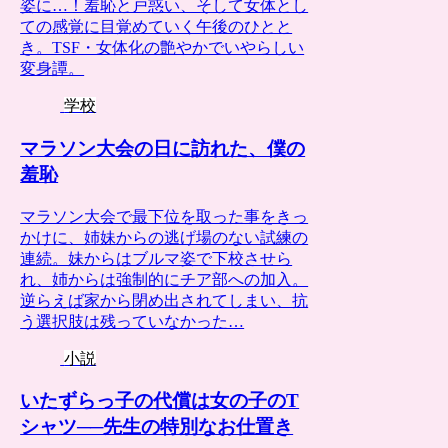
姿に…！羞恥と戸惑い、そして女体とし
ての感覚に目覚めていく午後のひとと
き。TSF・女体化の艶やかでいやらしい
変身譚。
学校
マラソン大会の日に訪れた、僕の
羞恥
マラソン大会で最下位を取った事をきっ
かけに、姉妹からの逃げ場のない試練の
連続。妹からはブルマ姿で下校させら
れ、姉からは強制的にチア部への加入。
逆らえば家から閉め出されてしまい、抗
う選択肢は残っていなかった…
小説
いたずらっ子の代償は女の子のT
シャツ──先生の特別なお仕置き