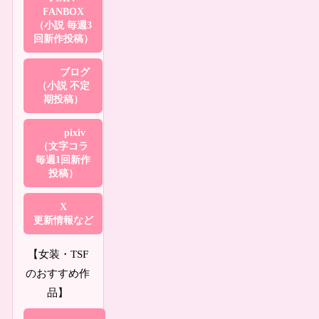
FANBOX
（小説 毎週3
回新作投稿）
ブログ
（小説 不定
期投稿）
pixiv
（文字コラ
毎週1回新作
投稿）
X
更新情報など
【女装・TSF
のおすすめ作
品】