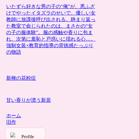
いたずら好きな男の子の“俺”が、悪ふざ
けでやったイタズラのせいで、優しい女
教師に放課後呼び出される。静まり返っ
た教室で命じられたのは、まさかの“女
の子の服体験”。服の感触や香りに包ま
れ、次第に羞恥と戸惑いに揺れる心…。
強制女装×教育的指導の背徳感たっぷり
の物語
新種の花粉症
甘い香りが漂う新居
ホーム
旧作