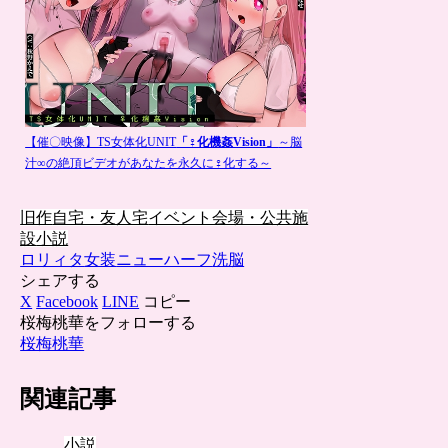
【催〇映像】TS女体化UNIT
「♀化機姦Vision」
～脳
汁∞の絶頂ビデオがあなたを永久に♀化する～
旧作
自宅・友人宅
イベント会場・公共施
設
小説
ロリィタ
女装
ニューハーフ
洗脳
シェアする
X
Facebook
LINE
コピー
桜梅桃華をフォローする
桜梅桃華
関連記事
小説