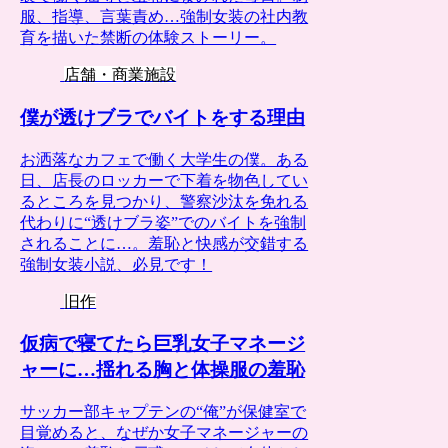
服、指導、言葉責め…強制女装の社内教
育を描いた禁断の体験ストーリー。
店舗・商業施設
僕が透けブラでバイトをする理由
お洒落なカフェで働く大学生の僕。ある
日、店長のロッカーで下着を物色してい
るところを見つかり、警察沙汰を免れる
代わりに“透けブラ姿”でのバイトを強制
されることに…。羞恥と快感が交錯する
強制女装小説、必見です！
旧作
仮病で寝てたら巨乳女子マネージ
ャーに…揺れる胸と体操服の羞恥
サッカー部キャプテンの“俺”が保健室で
目覚めると、なぜか女子マネージャーの