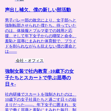
声出し補欠、僕の新しい部活動
男子バレー部の敗北により、女子部へと
強制転部させられた僕たち。待っていた
のは、体操服とブルマ姿での雑用と応
援、そして年下女子からの嘲笑と命令。
羞恥と屈辱にまみれた体育館で、プライ
ドを削られながらも抗えない僕の運命と
は――
会社・オフィス
強制女装で社内教育 -10歳下の女
子たちとスカートで学ぶ屈辱の
日々-
社内研修でスカートを強制されたのは、
10歳下の女子社員たちと過ごす日々の始
まりだった――。年下女子に囲まれ、女
装で働く屈辱と羞恥にまみれた毎日。制