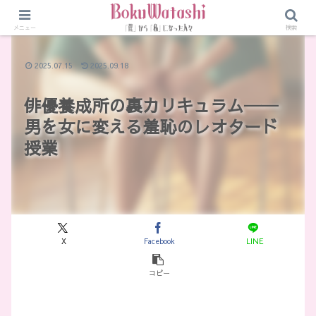
メニュー
検索
2025.07.15
2025.09.18
俳優養成所の裏カリキュラム──
男を女に変える羞恥のレオタード
授業
X
Facebook
LINE
コピー