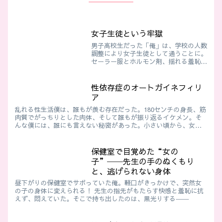
女子生徒という牢獄
男子高校生だった「俺」は、学校の人数
調整により女子生徒として通うことに。
セーラー服とホルモン剤、揺れる羞恥と
新しい日常。やがて静かな女子の優しさ
と、体育祭で出会った高身長の男子に心
が揺れ始める
性依存症のオートガイネフィリ
ア
乱れる性生活僕は、誰もが羨む存在だった。180センチの身長、筋
肉質でがっちりとした肉体、そして誰もが振り返るイケメン。そ
んな僕には、誰にも言えない秘密があった。小さい頃から、女装
を想像するだけで興奮してしまう【オートガイネフィリア＝自己
女性...
保健室で目覚めた“女の
子”──先生の手のぬくもり
と、逃げられない身体
昼下がりの保健室でサボっていた俺。軽口がきっかけで、突然女
の子の身体に変えられる！ 先生の指先がもたらす快感と羞恥に抗
えず、悶えていた。そこで持ち出したのは、黒光りする――