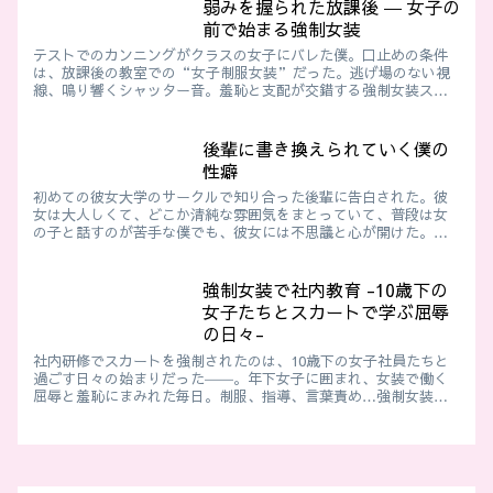
弱みを握られた放課後 ― 女子の
前で始まる強制女装
テストでのカンニングがクラスの女子にバレた僕。口止めの条件
は、放課後の教室での“女子制服女装”だった。逃げ場のない視
線、鳴り響くシャッター音。羞恥と支配が交錯する強制女装スト
ーリー。
後輩に書き換えられていく僕の
性癖
初めての彼女大学のサークルで知り合った後輩に告白された。彼
女は大人しくて、どこか清純な雰囲気をまとっていて、普段は女
の子と話すのが苦手な僕でも、彼女には不思議と心が開けた。二
人で本の話をして笑い合ったり、静かなカフェで時間を過ごした
り。彼女...
強制女装で社内教育 -10歳下の
女子たちとスカートで学ぶ屈辱
の日々-
社内研修でスカートを強制されたのは、10歳下の女子社員たちと
過ごす日々の始まりだった――。年下女子に囲まれ、女装で働く
屈辱と羞恥にまみれた毎日。制服、指導、言葉責め…強制女装の
社内教育を描いた禁断の体験ストーリー。