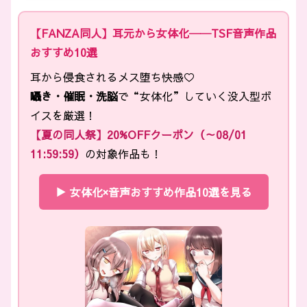
【FANZA同人】耳元から女体化──TSF音声作品
おすすめ10選
耳から侵食されるメス堕ち快感♡
囁き・催眠・洗脳
で“女体化”していく没入型ボ
イスを厳選！
【夏の同人祭】20%OFFクーポン（～08/01
11:59:59）
の対象作品も！
▶ 女体化×音声おすすめ作品10選を見る