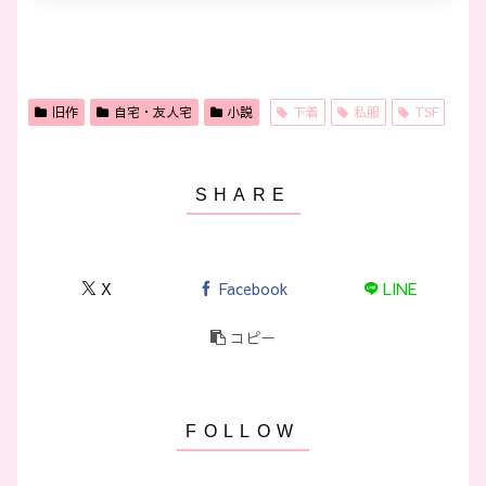
旧作
自宅・友人宅
小説
下着
私服
TSF
X
Facebook
LINE
コピー