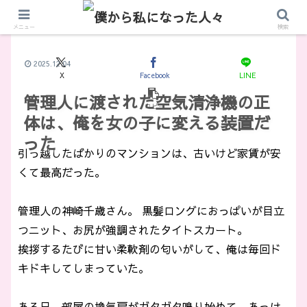
メニュー
検索
2025.12.04
X
Facebook
LINE
管理人に渡された空気清浄機の正
コピー
体は、俺を女の子に変える装置だ
った
引っ越したばかりのマンションは、古いけど家賃が安
くて最高だった。
管理人の神崎千歳さん。 黒髪ロングにおっぱいが目立
つニット、お尻が強調されたタイトスカート。
挨拶するたびに甘い柔軟剤の匂いがして、俺は毎回ド
キドキしてしまっていた。
ある日、部屋の換気扇がガタガタ鳴り始めて、あっけ