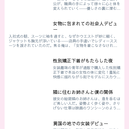
公が、職員の手によって徐々に心と体を
変えられていく――優しさの裏に潜む支
配と羞恥、抗えない快感の中で始まる
「再教育」。じわじわと変わっていく自
我の恐怖を描いた強制女装ストーリー
女物に包まれての社会人デビュ
ー
入社式の朝、スーツに袖を通すと、なぜかウエストが妙に細く、
ジャケットも胸元が浮いている――店員の手違いでレディースス
ーツを渡されていたのだ。焦る俺は、「女物を着こなさなけれ
ば」という焦燥と羞恥に駆られ、気がつけば24時間営業の量販店
のランジェリー売り場に立っていた…
性別矯正下着がもたらした夜
女装趣味の青年が通販で購入した性別矯
正下着で本当の女性の体に変化！羞恥と
快感に揺れながら街でモデルにスカウト
されるが、その裏にはAV撮影の罠
が…。官能的でドキドキのTSF物語が展
開！
隣に住むお姉さんと僕の関係
彼女の秘密隣のお姉さんは、息を呑むほ
ど美しい人だ。姿勢よく歩く姿や、さり
げない仕草は映画のワンシーンのようだ
った。大学の講義帰り、ふと目が合うと
優しく絵微笑んでくれる。そのたび胸が
高鳴り、頬が熱くなるのを抑えられな
異国の地での女装デビュー
い。ある日、廊下ですれ違っ...