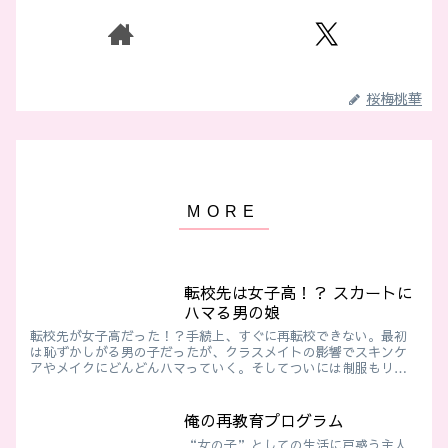
桜梅桃華
転校先は女子高！？ スカートに
ハマる男の娘
転校先が女子高だった！？手続上、すぐに再転校できない。最初
は恥ずかしがる男の子だったが、クラスメイトの影響でスキンケ
アやメイクにどんどんハマっていく。そしてついには制服もリボ
ンにスカートで、女子の制服で登校する事に……
俺の再教育プログラム
“女の子”としての生活に戸惑う主人