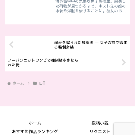
海外留学中の気弱な男子高校生。紛失し
た荷物が見つかるまで、ホスト先の娘の
水着や洋服を借りることに。彼女のお古
を身にまとい、自分の身体に生地が触れ
る感触が羞恥と艶やかな快感を呼び覚ま
す――。
弱みを握られた放課後 ― 女子の前で始ま
る強制女装
ノーパンニットワンピで強制散歩させら
れた俺
ホーム
旧作
ホーム
投稿小説
おすすめ作品ランキング
リクエスト