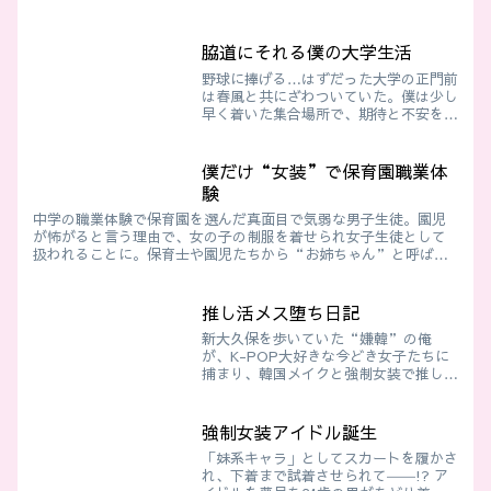
脇道にそれる僕の大学生活
野球に捧げる…はずだった大学の正門前
は春風と共にざわついていた。僕は少し
早く着いた集合場所で、期待と不安を胸
に野球部の新歓を待っていた。高校時
代、汗まみれのグラウンドで培った日々
が、またここで始まる――そのはずだっ
僕だけ“女装”で保育園職業体
た。けれど、そこに現れたの...
験
中学の職業体験で保育園を選んだ真面目で気弱な男子生徒。園児
が怖がると言う理由で、女の子の制服を着せられ女子生徒として
扱われることに。保育士や園児たちから“お姉ちゃん”と呼ば
れ、羞恥と快感の狭間で揺れる心──
推し活メス堕ち日記
新大久保を歩いていた“嫌韓”の俺
が、K-POP大好きな今どき女子たちに
捕まり、韓国メイクと強制女装で推し活
女子に変えられていく――。抵抗も虚し
く、羞恥と快感の中でメス顔に堕ちてい
く俺の物語。強制女装×恥辱×推し活調
強制女装アイドル誕生
教。
「妹系キャラ」としてスカートを履かさ
れ、下着まで試着させられて――!? ア