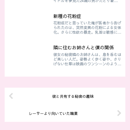
イドルを夢見た24歳の男がたどり着い
たのは、女の子だけの養成所。断れず
に“可愛い妹”としてデビュー準備を
進められる、強制女装レッスンの幕開
新種の花粉症
け。
花粉症だと思っていた俺が医者から告げ
られたのは、突然変異の花粉による女体
化。さらに性欲の暴走。乳首は敏感に尖
り、触れるたびにビクッと体に電流が走
り、手が止まらない。街では感染者同士
が互いを求め、路地裏で元女性の男に唇
隣に住むお姉さんと僕の関係
を奪われ、羞恥と悦びが混じる中、俺は
彼女の秘密隣のお姉さんは、息を呑むほ
女として堕ちていく——
ど美しい人だ。姿勢よく歩く姿や、さり
げない仕草は映画のワンシーンのようだ
った。大学の講義帰り、ふと目が合うと
優しく絵微笑んでくれる。そのたび胸が
高鳴り、頬が熱くなるのを抑えられな
い。ある日、廊下ですれ違っ...
彼と共有する秘密の趣味
レーサーより向いていた職業