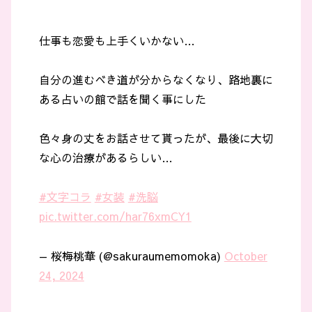
仕事も恋愛も上手くいかない…
自分の進むべき道が分からなくなり、路地裏に
ある占いの館で話を聞く事にした
色々身の丈をお話させて貰ったが、最後に大切
な心の治療があるらしい…
#文字コラ
#女装
#洗脳
pic.twitter.com/har76xmCY1
— 桜梅桃華 (@sakuraumemomoka)
October
24, 2024